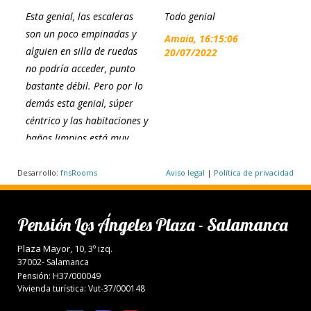
Esta genial, las escaleras
Todo genial
E
son un poco empinadas y
e
Amaia, 16:15:06
alguien en silla de ruedas
i
20/07/2022
no podría acceder, punto
d
bastante débil. Pero por lo
i
demás esta genial, súper
M
céntrico y las habitaciones y
2
baños limpios está muy
bien tanto para dormir una
noche como varias
Desarrollo:
fnsRooms
Aviso legal
|
Política de privacidad
Claudia, 12:45:02
10/12/2023
Pensión Los Ángeles Plaza - Salamanca
Plaza Mayor, 10, 3º izq.
37002- Salamanca
Pensión: H37/000049
Vivienda turística: Vut-37/000148